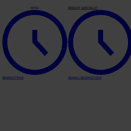
Tak for mad –
MENU
ÅRSKORT
KØB BILLET
skagensmalernes
spisekammer
Læs mere
ÅBNINGSTIDER
ÅBNING
ÅBNINGSTIDER