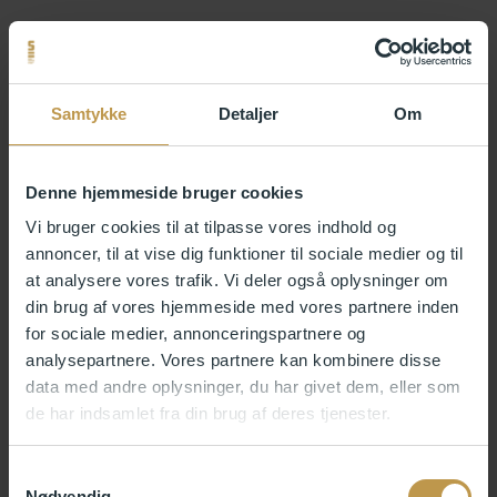
Samtykke
Detaljer
Om
Denne hjemmeside bruger cookies
Vi bruger cookies til at tilpasse vores indhold og
November 2024 – February 2025
annoncer, til at vise dig funktioner til sociale medier og til
at analysere vores trafik. Vi deler også oplysninger om
Sonja Lillebæk: Visual artist
din brug af vores hjemmeside med vores partnere inden
for sociale medier, annonceringspartnere og
analysepartnere. Vores partnere kan kombinere disse
data med andre oplysninger, du har givet dem, eller som
de har indsamlet fra din brug af deres tjenester.
Samtykkevalg
Nødvendig