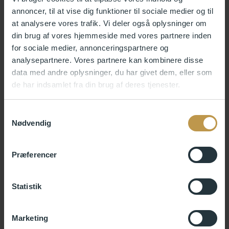
annoncer, til at vise dig funktioner til sociale medier og til
at analysere vores trafik. Vi deler også oplysninger om
din brug af vores hjemmeside med vores partnere inden
for sociale medier, annonceringspartnere og
analysepartnere. Vores partnere kan kombinere disse
data med andre oplysninger, du har givet dem, eller som
de har indsamlet fra din brug af deres tjenester.
Samtykkevalg
Nødvendig
Præferencer
Statistik
Marketing