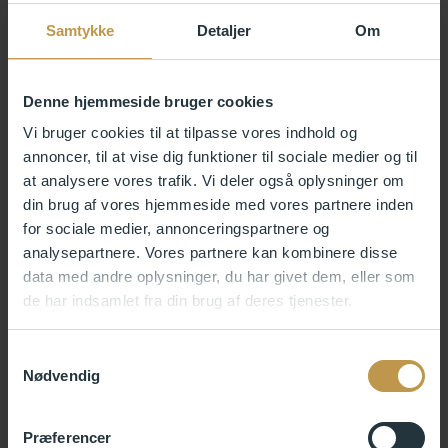
Samtykke
Detaljer
Om
Denne hjemmeside bruger cookies
Vi bruger cookies til at tilpasse vores indhold og
annoncer, til at vise dig funktioner til sociale medier og til
at analysere vores trafik. Vi deler også oplysninger om
din brug af vores hjemmeside med vores partnere inden
for sociale medier, annonceringspartnere og
analysepartnere. Vores partnere kan kombinere disse
data med andre oplysninger, du har givet dem, eller som
de har indsamlet fra din brug af deres tjenester.
Samtykkevalg
Anna Ancher: Interiør. Brøndums anneks. Ca. 1916. (beskåret)
Nødvendig
Præferencer