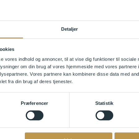
Detaljer
r jer hele vejen til Danmark?
ookies
se vores indhold og annoncer, til at vise dig funktioner til sociale
oplysninger om din brug af vores hjemmeside med vores partnere i
ysepartnere. Vores partnere kan kombinere disse data med andr
agensmalerne vigtige for det moderne gennembrud i dine øjne?
et fra din brug af deres tjenester.
Hovedstrømninger i 
Præferencer
Statistik